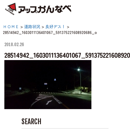
夏のスキー場も「かなり遊べる」！
28514942_160301113640106
ＨＯＭＥ
>
道路状況
>
良好デス！
>
神鍋高原キャンプ場
28514942_1603011136401067_591375221608920686_o
【公式】アップかんなべ
庫県豊岡市・関西 アウ
2018.02.26
神鍋高原アクティビティ
28514942_1603011136401067_59137522160892
ア・キャンプ場・熱気球
原アクティビティ
交通アクセス
宿泊案内
神鍋高原体育館
SEARCH