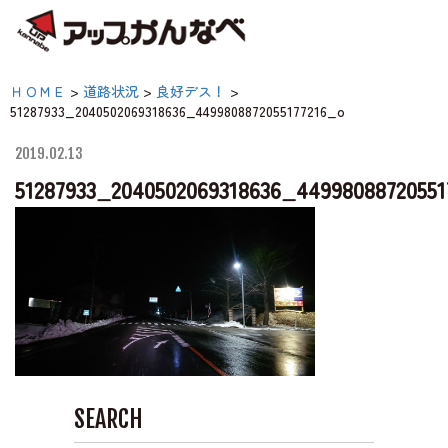
夏のスキー場も「かなり遊べる」！
51287933_204050206931863
ＨＯＭＥ
>
道路状況
>
良好デス！
>
神鍋高原キャンプ場
51287933_2040502069318636_4499808872055177216_o
【公式】アップかんなべ
庫県豊岡市・関西 アウ
2019.02.13
神鍋高原アクティビティ
51287933_2040502069318636_44998088720551
ア・キャンプ場・熱気球
原アクティビティ
交通アクセス
宿泊案内
神鍋高原体育館
SEARCH